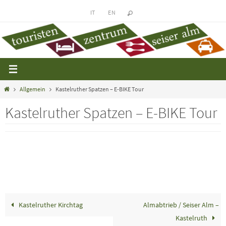
Zum
IT
EN
Inhalt
springen
Startseite
Allgemein
Kastelruther Spatzen – E-BIKE Tour
Kastelruther Spatzen – E-BIKE Tour
Kastelruther Kirchtag
Almabtrieb / Seiser Alm –
Kastelruth