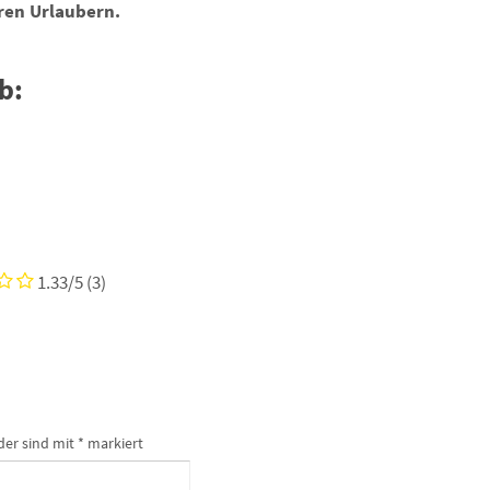
eren Urlaubern.
b:
1.33/5
(3)
der sind mit
*
markiert