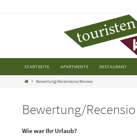
Zum
Inhalt
springen
Zum
STARTSEITE
APARTMENTS
RESTAURANT
Inhalt
springen
Startseite
Bewertung/Recensione/Review
Bewertung/Recensio
Wie war Ihr Urlaub?