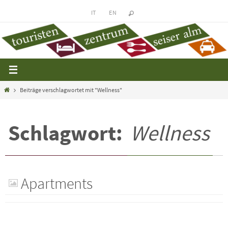
Zum
IT
EN
Inhalt
springen
Startseite
Beiträge verschlagwortet mit "Wellness"
Schlagwort:
Wellness
Apartments